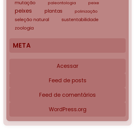
mutação
paleontologia
peixe
peixes
plantas
polinização
seleção natural
sustentabilidade
zoologia
META
Acessar
Feed de posts
Feed de comentários
WordPress.org