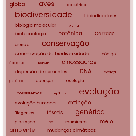
aves
global
bactérias
biodiversidade
bioindicadores
biologia molecular
bioma
botânica
Cerrado
biotecnologia
conservação
ciência
conservação da biodiversidade
código
dinossauros
florestal
Darwin
DNA
dispersão de sementes
doença
doenças
ecologia
genética
evolução
Ecossistemas
epífitas
extinção
evolução humana
genética
fósseis
filogenias
meio
glaciação
mamíferos
lixo
ambiente
mudanças climáticas