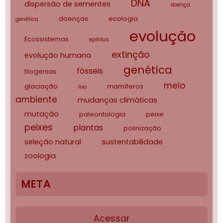
DNA
dispersão de sementes
doença
doenças
ecologia
genética
evolução
Ecossistemas
epífitas
extinção
evolução humana
genética
fósseis
filogenias
meio
glaciação
mamíferos
lixo
ambiente
mudanças climáticas
mutação
paleontologia
peixe
peixes
plantas
polinização
seleção natural
sustentabilidade
zoologia
META
Acessar