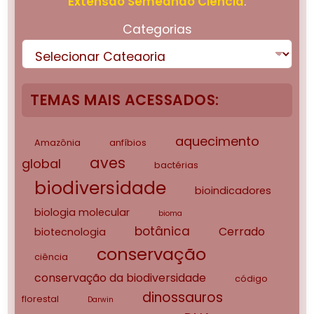
Extensão Semeando Ciência
.
Categorias
TEMAS MAIS ACESSADOS:
aquecimento
Amazônia
anfíbios
aves
global
bactérias
biodiversidade
bioindicadores
biologia molecular
bioma
botânica
Cerrado
biotecnologia
conservação
ciência
conservação da biodiversidade
código
dinossauros
florestal
Darwin