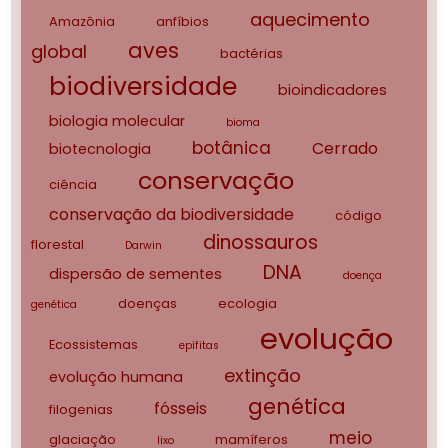
aquecimento
Amazônia
anfíbios
aves
global
bactérias
biodiversidade
bioindicadores
biologia molecular
bioma
botânica
Cerrado
biotecnologia
conservação
ciência
conservação da biodiversidade
código
dinossauros
florestal
Darwin
DNA
dispersão de sementes
doença
doenças
ecologia
genética
evolução
Ecossistemas
epífitas
extinção
evolução humana
genética
fósseis
filogenias
meio
glaciação
mamíferos
lixo